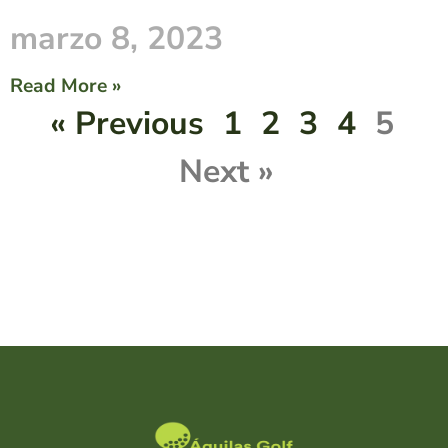
marzo 8, 2023
Read More »
« Previous
1
2
3
4
5
Next »