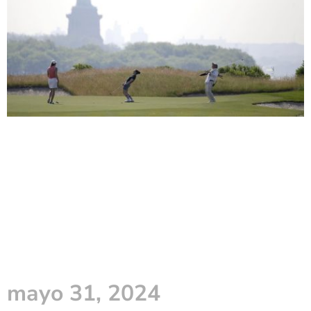
mayo 31, 2024