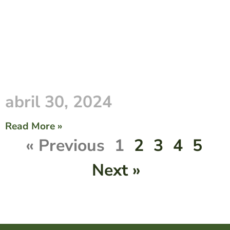
abril 30, 2024
Read More »
« Previous
1
2
3
4
5
Next »