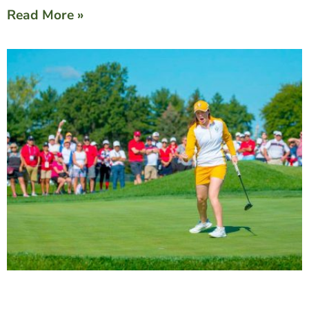
Read More »