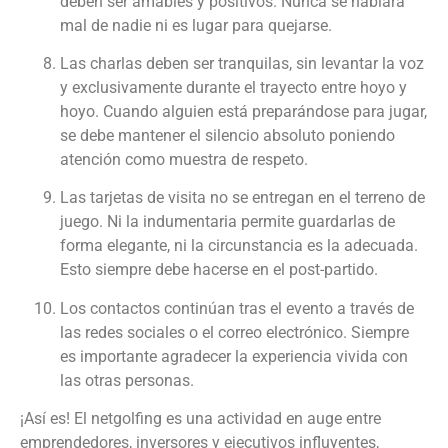
deben ser amables y positivos. Nunca se hablará
mal de nadie ni es lugar para quejarse.
Las charlas deben ser tranquilas, sin levantar la voz
y exclusivamente durante el trayecto entre hoyo y
hoyo. Cuando alguien está preparándose para jugar,
se debe mantener el silencio absoluto poniendo
atención como muestra de respeto.
Las tarjetas de visita no se entregan en el terreno de
juego. Ni la indumentaria permite guardarlas de
forma elegante, ni la circunstancia es la adecuada.
Esto siempre debe hacerse en el post-partido.
Los contactos continúan tras el evento a través de
las redes sociales o el correo electrónico. Siempre
es importante agradecer la experiencia vivida con
las otras personas.
¡Así es! El netgolfing es una actividad en auge entre
emprendedores, inversores y ejecutivos influyentes,