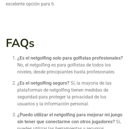
excelente opción para ti.
FAQs
¿Es el netgolfing solo para golfistas profesionales?
No, el netgolfing es para golfistas de todos los
niveles, desde principiantes hasta profesionales.
¿Es el netgolfing seguro?
Sí, la mayoría de las
plataformas de netgolfing tienen medidas de
seguridad para proteger la privacidad de los
usuarios y la información personal.
¿Puedo utilizar el netgolfing para mejorar mi juego
sin tener que conectarme con otros jugadores?
Sí,
puedes utilizar las herramientas y recursos