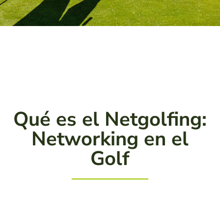
Qué es el Netgolfing:
Networking en el
Golf