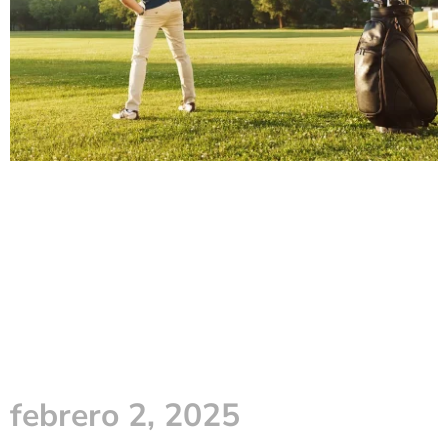
febrero 2, 2025