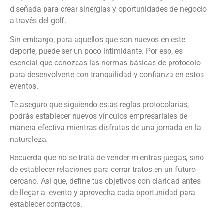
diseñada para crear sinergias y oportunidades de negocio
a través del golf.
Sin embargo, para aquellos que son nuevos en este
deporte, puede ser un poco intimidante. Por eso, es
esencial que conozcas las normas básicas de protocolo
para desenvolverte con tranquilidad y confianza en estos
eventos.
Te aseguro que siguiendo estas reglas protocolarias,
podrás establecer nuevos vínculos empresariales de
manera efectiva mientras disfrutas de una jornada en la
naturaleza.
Recuerda que no se trata de vender mientras juegas, sino
de establecer relaciones para cerrar tratos en un futuro
cercano. Así que, define tus objetivos con claridad antes
de llegar al evento y aprovecha cada oportunidad para
establecer contactos.