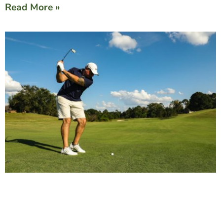
Read More »