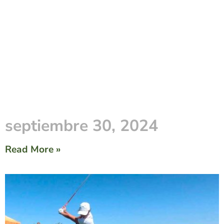
septiembre 30, 2024
Read More »