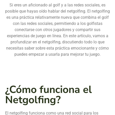
Si eres un aficionado al golf y a las redes sociales, es
posible que hayas oído hablar del netgolfing. El netgolfing
es una práctica relativamente nueva que combina el golf
con las redes sociales, permitiendo a los golfistas
conectarse con otros jugadores y compartir sus
experiencias de juego en línea. En este artículo, vamos a
profundizar en el netgolfing, discutiendo todo lo que
necesitas saber sobre esta práctica emocionante y cómo
puedes empezar a usarla para mejorar tu juego.
¿Cómo funciona el
Netgolfing?
El netgolfing funciona como una red social para los