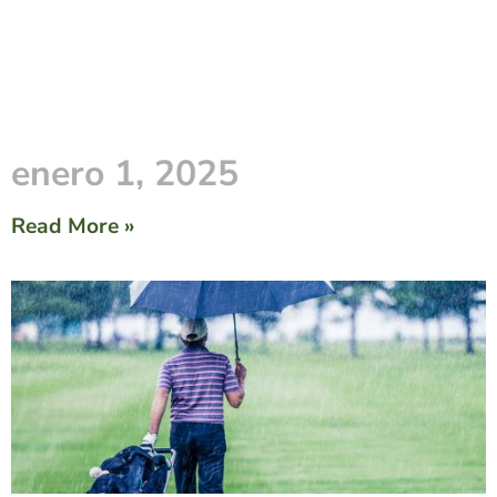
enero 1, 2025
Read More »