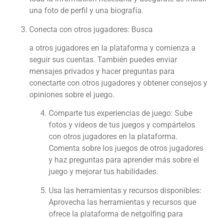
una foto de perfil y una biografía.
Conecta con otros jugadores: Busca
a otros jugadores en la plataforma y comienza a
seguir sus cuentas. También puedes enviar
mensajes privados y hacer preguntas para
conectarte con otros jugadores y obtener consejos y
opiniones sobre el juego.
Comparte tus experiencias de juego: Sube
fotos y videos de tus juegos y compártelos
con otros jugadores en la plataforma.
Comenta sobre los juegos de otros jugadores
y haz preguntas para aprender más sobre el
juego y mejorar tus habilidades.
Usa las herramientas y recursos disponibles:
Aprovecha las herramientas y recursos que
ofrece la plataforma de netgolfing para