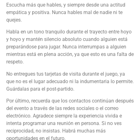
Escucha más que hables, y siempre desde una actitud
empática y positiva. Nunca hables mal de nadie ni te
quejes.
Habla en un tono tranquilo durante el trayecto entre hoyo
y hoyo y mantén silencio absoluto cuando alguien está
preparándose para jugar. Nunca interrumpas a alguien
mientras está en plena acción, ya que esto es una falta de
respeto.
No entregues tus tarjetas de visita durante el juego, ya
que no es el lugar adecuado ni la indumentaria lo permite.
Guárdalas para el post-partido.
Por último, recuerda que los contactos continúan después
del evento a través de las redes sociales o el correo
electrónico. Agradece siempre la experiencia vivida e
intenta programar una reunión en persona. Si no ves
reciprocidad, no insistas. Habrá muchas más
oportunidades en el futuro.