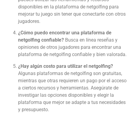
disponibles en la plataforma de netgolfing para
mejorar tu juego sin tener que conectarte con otros
jugadores.
¿Cómo puedo encontrar una plataforma de
netgolfing confiable?
Busca en línea reseñas y
opiniones de otros jugadores para encontrar una
plataforma de netgolfing confiable y bien valorada.
¿Hay algún costo para utilizar el netgolfing?
Algunas plataformas de netgolfing son gratuitas,
mientras que otras requieren un pago por el acceso
a ciertos recursos y herramientas. Asegúrate de
investigar las opciones disponibles y elegir la
plataforma que mejor se adapte a tus necesidades
y presupuesto.