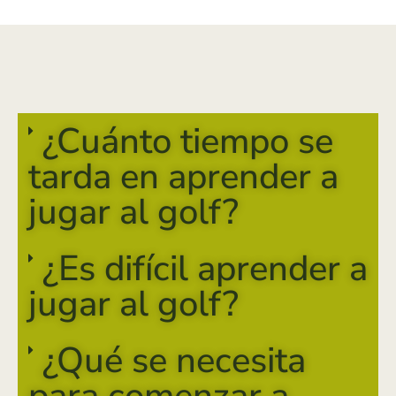
¿Cuánto tiempo se
tarda en aprender a
jugar al golf?
¿Es difícil aprender a
jugar al golf?
¿Qué se necesita
para comenzar a