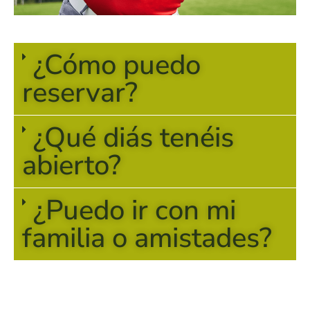
¿Cómo puedo
reservar?
¿Qué diás tenéis
abierto?
¿Puedo ir con mi
familia o amistades?