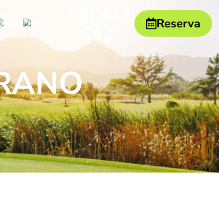
661 443
Reserva
143
ERANO