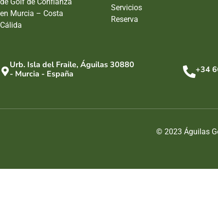
de Golf de Confianza
Servicios
en Murcia – Costa
Reserva
Cálida
Urb. Isla del Fraile, Águilas 30880
+34 6
- Murcia - España
© 2023 Águilas Go