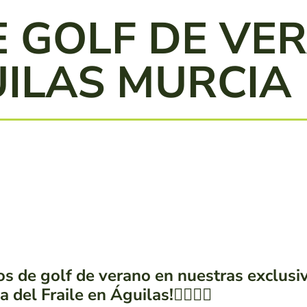
 GOLF DE VE
UILAS MURCIA
s de golf de verano en nuestras exclusiv
 del Fraile en Águilas!🏌️‍♂️⛳️🌞