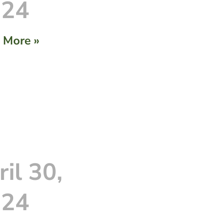
024
 More »
ril 30,
024