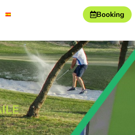
661 443
Booking
143
ILE