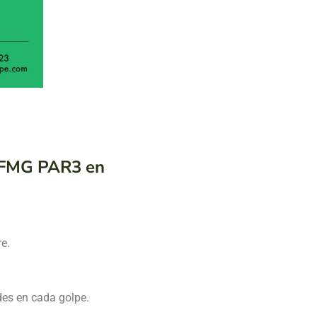
 RFMG PAR3 en
e.
des en cada golpe.