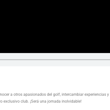
ocer a otros apasionados del golf, intercambiar experiencias y
o exclusivo club. ¡Será una jornada inolvidable!